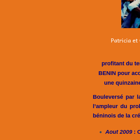
Patricia et
profitant du te
BENIN pour acco
une quinzain
Bouleversé par l
l’ampleur du pro
béninois de la cr
Aout 2009
: 