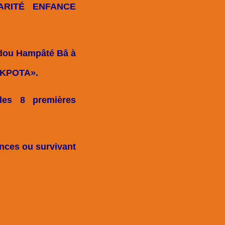
IDARITÉ ENFANCE
adou Hampâté Bâ à
TOKPOTA».
 des 8 premières
ances ou survivant