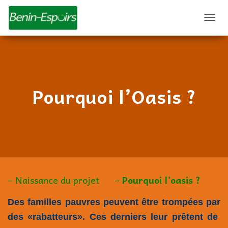
D
É
P
L
I
E
R
Pourquoi l’Oasis ?
L
A
N
A
V
I
G
A
T
– Naissance du projet
–
Pourquoi l’oasis ?
I
O
N
Des familles pauvres peuvent être trompées par
des «rabatteurs». Ces derniers leur prêtent de