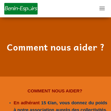
D
É
P
L
I
E
R
Comment nous aider ?
L
A
N
A
V
I
G
A
T
I
COMMENT NOUS AIDER?
O
N
En adhérant
15 €/an, vous donnez du poids
à notre association auprès des collectivités,