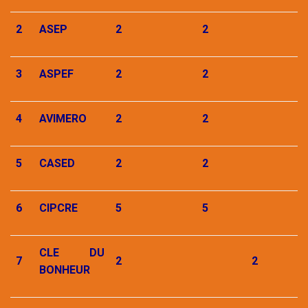
2
ASEP
2
2
3
ASPEF
2
2
4
AVIMERO
2
2
5
CASED
2
2
6
CIPCRE
5
5
CLE DU
7
2
2
BONHEUR