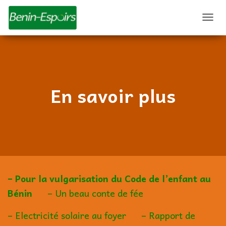
D
É
P
L
I
E
R
En savoir plus
L
A
N
A
V
I
G
A
T
– Pour la vulgarisation du Code de l’enfant au
I
O
Bénin
–
Un beau conte de fée
N
–
Electricité solaire au foyer
– Rapport de